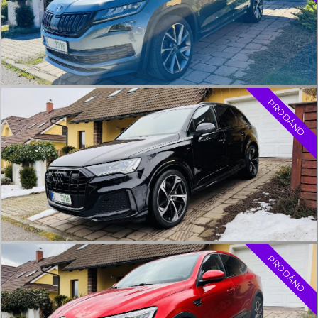
CHEVROLET CAMARO 6.2 V8 CABRIO
GEIGER PERFORMANCE III 631 PS
Chevrolet Camaro 6.2 V8 Cabrio Geiger III, 631 PS, 6/2018, 464
kw, 18.450 km, 4 místa, 8st. automat, “full” výbava
PRODÁNO
cena:
1.970.000 Kč
více info
MAZDA CX-60 3.3 LIT. / HOMURA / 4X4/ ODP.
DPH
Mazda CX-60, 3.3 lit., 5/2024, 29.890 km, 187 kW (254 PS), 4x4,
Hybr.nafta/E, automat, keyless, ACC, el. tažné atd.
PRODÁNO
cena:
více info