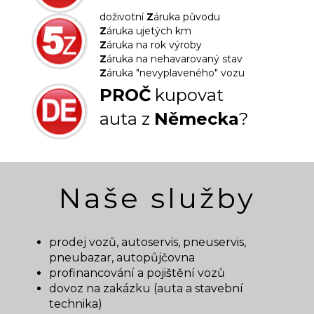
doživotní
Z
áruka původu
Z
áruka ujetých km
Z
áruka na rok výroby
Z
áruka na nehavarovaný stav
Z
áruka "nevyplaveného" vozu
PROČ
kupovat
auta z
Německa
?
Naše služby
prodej vozů, autoservis, pneuservis,
pneubazar, autopůjčovna
profinancování a pojištění vozů
dovoz na zakázku (auta a stavební
technika)