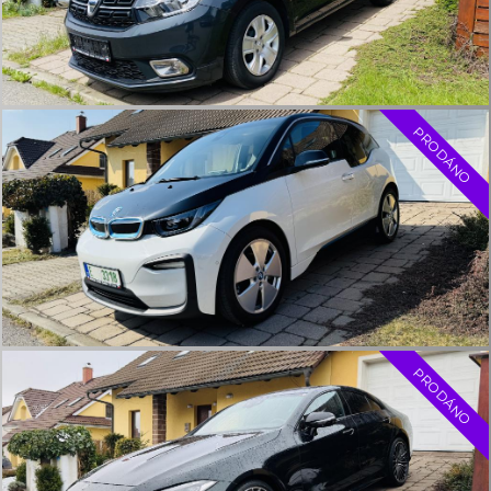
RENAULT ARKANA 1.3 INTENS TCE 140 EDC
Renault Arkana 1.3 Intens TCe 140 EDC, 6/2022, 61.800 km, 103
kW (140 PS), benzín, automat, 4válec, LED, ACC atd.
PRODÁNO
cena:
více info
AUDI Q4 E-TRON SPORTBACK 35 S-LINE
ODP. DPH
Audi Q4 e-tron Sportback 35 S-Line, 8/2022, 29.900 km,
elektro, 125 kW (170 PS), ACC, alukola 21”, LED atd.
PRODÁNO
cena:
více info