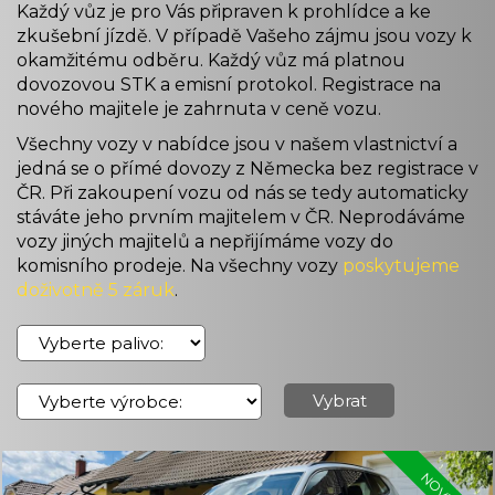
Každý vůz je pro Vás připraven k prohlídce a ke
zkušební jízdě. V případě Vašeho zájmu jsou vozy k
okamžitému odběru. Každý vůz má platnou
dovozovou STK a emisní protokol. Registrace na
nového majitele je zahrnuta v ceně vozu.
Všechny vozy v nabídce jsou v našem vlastnictví a
jedná se o přímé dovozy z Německa bez registrace v
ČR. Při zakoupení vozu od nás se tedy automaticky
stáváte jeho prvním majitelem v ČR. Neprodáváme
vozy jiných majitelů a nepřijímáme vozy do
komisního prodeje. Na všechny vozy
poskytujeme
doživotně 5 záruk
.